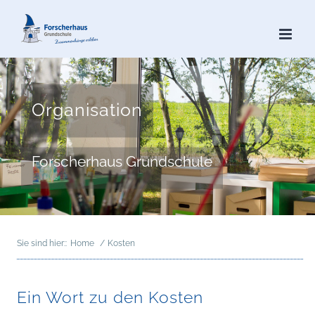
Zum
Inhalt
springen
Organisation
Forscherhaus Grundschule
Sie sind hier::
Home
Kosten
Ein Wort zu den Kosten